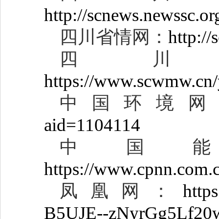
http://scnews.newssc.
四川省情网：
http:/
四
https://www.scwmw.cn
中国环境
aid=1104114
中国
https://www.cpnn.com
凤凰网：
http
B5UJE--zNyrGg5Lf2